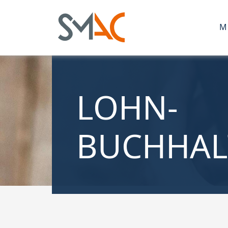
M
LOHN-
BUCHHA