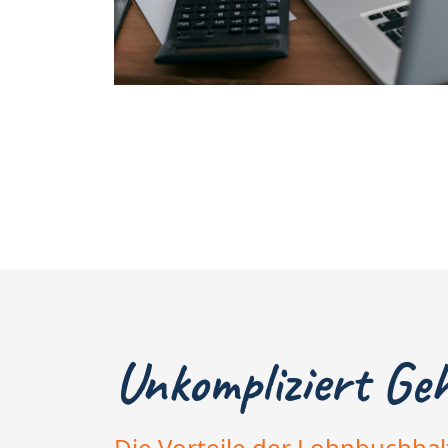
Unkompliziert Ge
Die Vorteile der Lohnbuchha