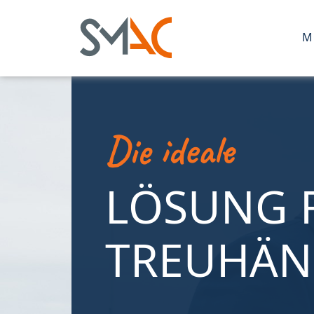
M
Die ideale
LÖSUNG 
TREUHÄN